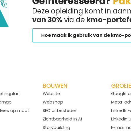
Geïnteresseerd?
Pak
Deze opleiding komt in aan
van 30%
via de
kmo-portefe
Hoe maak ik gebruik van de kmo-po
BOUWEN
GROEI
etingplan
Website
Google a
admap
Webshop
Meta-adv
dvies op maat
SEO uitbesteden
LinkedIn
Zichtbaarheid in AI
LinkedIn 
Storybuilding
E-mailma