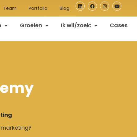
Team
Portfolio
Blog
n
Groeien
Ik wil/zoek:
Cases
demy
ting
e marketing?