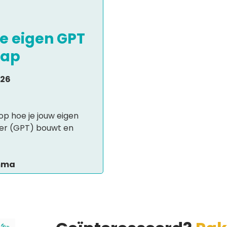
e eigen GPT
tap
026
op hoe je jouw eigen
er (GPT) bouwt en
amma