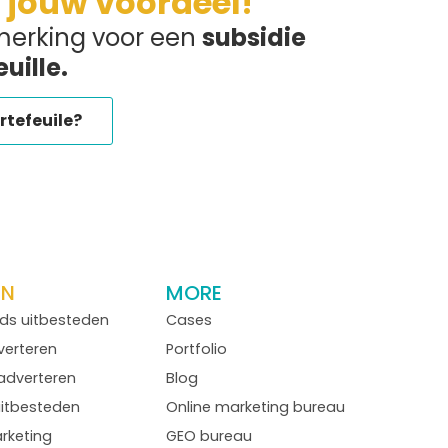
 jouw voordeel!
merking voor een
subsidie
uille.
rtefeuile?
EN
MORE
ds uitbesteden
Cases
erteren
Portfolio
-adverteren
Blog
uitbesteden
Online marketing bureau
rketing
GEO bureau