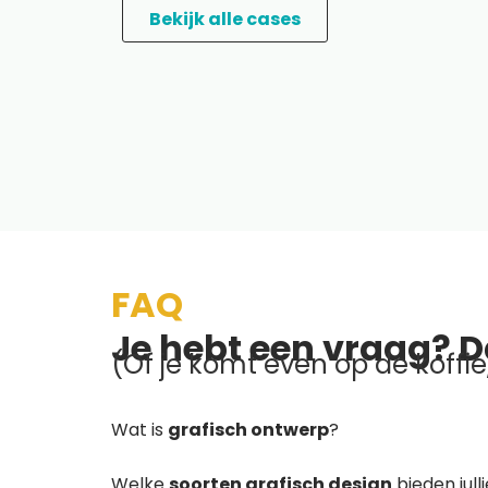
Bekijk alle cases
FAQ
Je hebt een vraag? D
(Of je komt even op de koffie,
Wat is
grafisch ontwerp
?
Welke
soorten grafisch design
bieden jull