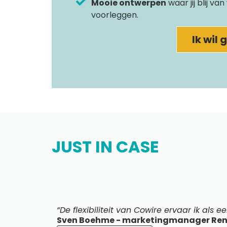
Mooie ontwerpen
waar jij blij va
voorleggen.
Ik wil
JUST IN CASE
“De flexibiliteit van Cowire ervaar ik als
Sven Boehme - marketingmanager Ren