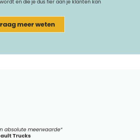
n wordt en die je dus fier aan je klanten kan
 graag meer weten
 een absolute meerwaarde”
ault Trucks