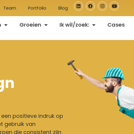
Team
Portfolio
Blog
n
Groeien
Ik wil/zoek:
Cases
gn
 een positieve indruk op
et gebruik van
rpen die consistent zijn