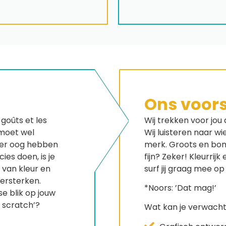
Ons voors
 goûts et les
Wij trekken voor jou
 moet wel
Wij luisteren naar wie
er oog hebben
merk. Groots en bom
ies doen, is je
fijn? Zeker! Kleurrij
e van kleur en
surf jij graag mee op
versterken.
*Noors: ’Dat mag!’
se blik op jouw
m scratch’?
Wat kan je verwacht