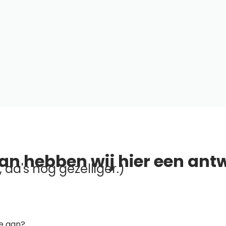
an hebben wij hier een ant
 da's nog gezelliger.)
ie aan?