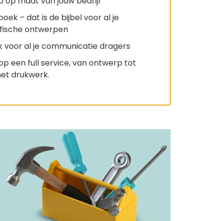
 op maat van jouw bedrijf
oek – dat is de bijbel voor al je
fische ontwerpen
k voor al je communicatie dragers
op een full service, van ontwerp tot
het drukwerk.