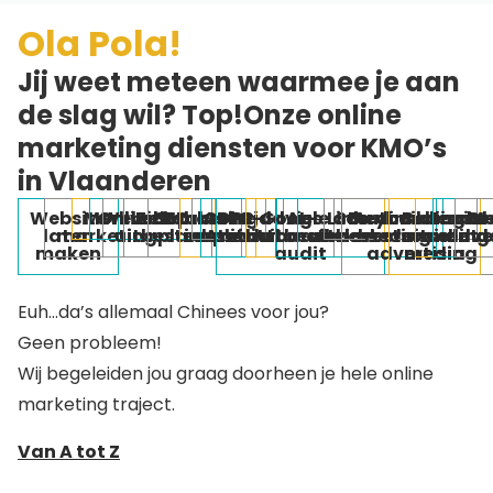
Ola Pola!
Jij weet meteen waarmee je aan
de slag wil? Top!
Onze online
marketing diensten voor KMO’s
in Vlaanderen
Website
Merkverhaal
Online
Webshop
Zichtbaarheid
SEO
Marketingadvies
AI-
GDPR
SEO-
Google ads
AI-
Linkedin
Storybuilding
E-
Automatische
Beheer
Social
Gr
Me
laten
marketingplan
uitbesteden
in AI
audit
op maat
audit
zichtbaarheid-
uitbesteden
mailmarketing
uitbesteden
recruitment
sociale
selling
adve
d
maken
audit
advertising
media
Euh…da’s allemaal Chinees voor jou?
Geen probleem!
Wij begeleiden jou graag doorheen je hele online
marketing traject.
Van A tot Z