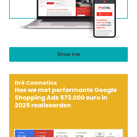
Show me
Dré Cosmetics
Hoe we met performante Google
Shopping Ads 573.000 euro in
2025 realiseerden