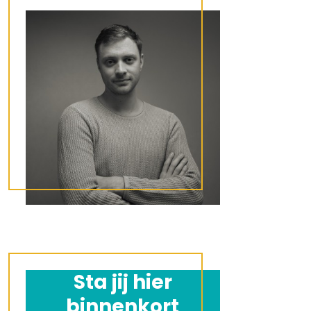
Jonas
Video- en fotograaf
Sta jij hier
binnenkort