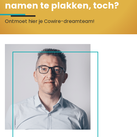
namen te plakken, toch?
Ontmoet hier je Cowire-dreamteam!
Geert
Founder