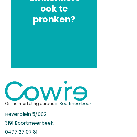
Ik wil in
ook te
pronken?
dit team!
Online marketing bureau
in Boortmeerbeek
Heverplein 5/002
3191 Boortmeerbeek
0477 27 07 81