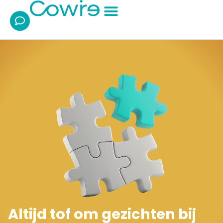
Ik wil/zoek:
Over Cowire
Altijd tof om gezichten bij