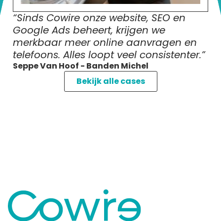
“Sinds Cowire onze website, SEO en
Google Ads beheert, krijgen we
merkbaar meer online aanvragen en
“C
telefoons. Alles loopt veel consistenter.”
be
Seppe Van Hoof - Banden Michel
Pi
Bekijk alle cases