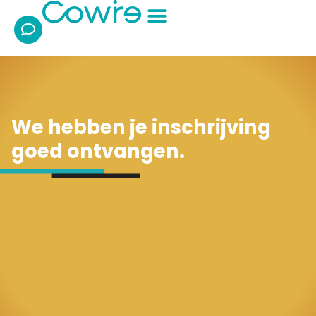
Ik wil/zoek:
Over Cowire
We hebben je inschrijving
goed ontvangen.