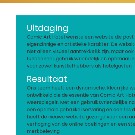
Uitdaging
Comic Art Hotel wenste een website die past 
eigenzinnige en artistieke karakter. De websi
niet alleen visueel aantrekkelijk zijn, maar ook
functioneel, gebruiksvriendelijk en optimaal i
voor zowel kunstliefhebbers als hotelgasten.
Resultaat
Ons team heeft een dynamische, kleurrijke w
ontwikkeld die de essentie van Comic Art Hot
weerspiegelt. Met een gebruiksvriendelijke nav
een optimale gebruikerservaring en een fris d
heeft de nieuwe website gezorgd voor een aan
verhoging van de online boekingen en een st
merkbeleving.