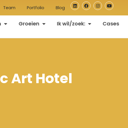
Team
Portfolio
Blog
n
Groeien
Ik wil/zoek:
Cases
 Art Hotel