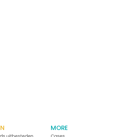
EN
MORE
ds uitbesteden
Cases