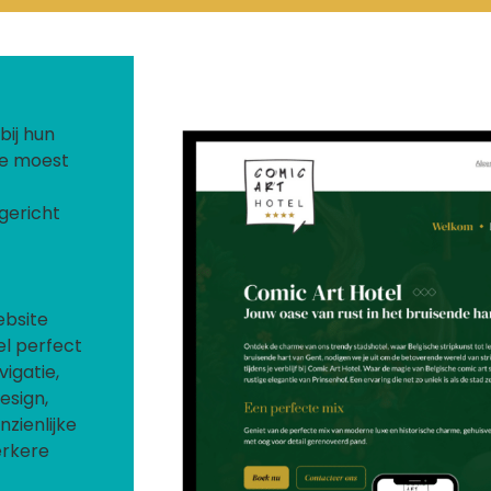
bij hun
te moest
ngericht
ebsite
el perfect
igatie,
esign,
zienlijke
erkere