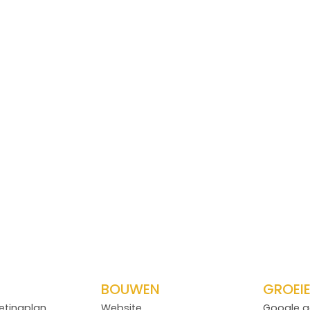
BOUWEN
GROEI
etingplan
Website
Google a