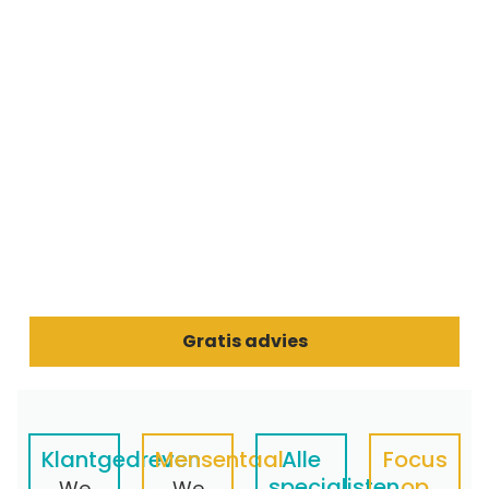
Gratis advies
Klantgedreven
Mensentaal
Alle
Focus
specialisten
op
We
We