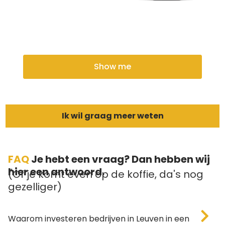
Show me
Ik wil graag meer weten
FAQ
Je hebt een vraag? Dan hebben wij
hier een antwoord.
(Of je komt even op de koffie, da's nog
gezelliger)
Waarom investeren bedrijven in Leuven in een