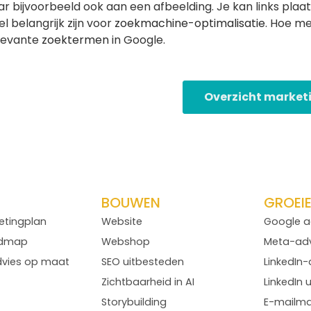
 bijvoorbeeld ook aan een afbeelding. Je kan links plaat
l belangrijk zijn voor
zoekmachine-optimalisatie
. Hoe me
relevante
zoektermen
in Google.
Overzicht marke
BOUWEN
GROEI
etingplan
Website
Google a
admap
Webshop
Meta-adv
dvies op maat
SEO uitbesteden
LinkedIn
Zichtbaarheid in AI
LinkedIn 
Storybuilding
E-mailma